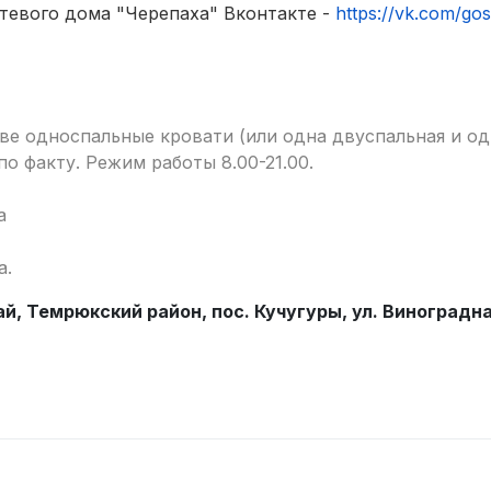
тевого дома "Черепаха" Вконтакте -
https://vk.com/g
ве односпальные кровати (или одна двуспальная и од
о факту. Режим работы 8.00-21.00.
а
а.
й, Темрюкский район, пос. Кучугуры, ул. Виноградная